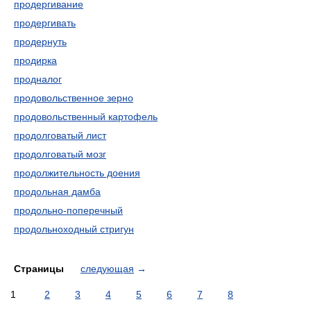
продергивание
продергивать
продернуть
продирка
продналог
продовольственное зерно
продовольственный картофель
продолговатый лист
продолговатый мозг
продолжительность доения
продольная дамба
продольно-поперечный
продольноходный стригун
Страницы
следующая
→
1
2
3
4
5
6
7
8